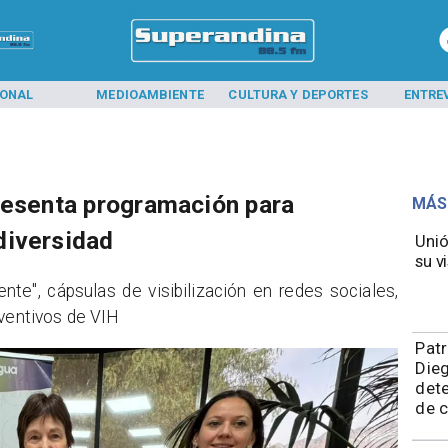
IONAL
MEDIOAMBIENTE
CULTURA Y DEPORTES
ENTRE
resenta programación para
MÁS
diversidad
Unió
su vi
nte", cápsulas de visibilización en redes sociales,
eventivos de VIH
​Pat
Die
dete
de 