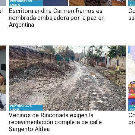
PROVINCIA LOS
PRO
ANDES
AN
el
Escritora andina Carmen Ramos es
Co
nombrada embajadora por la paz en
sa
Argentina
PROVINCIA LOS
PRO
ANDES
AN
Vecinos de Rinconada exigen la
Co
repavimentación completa de calle
pr
Sargento Aldea