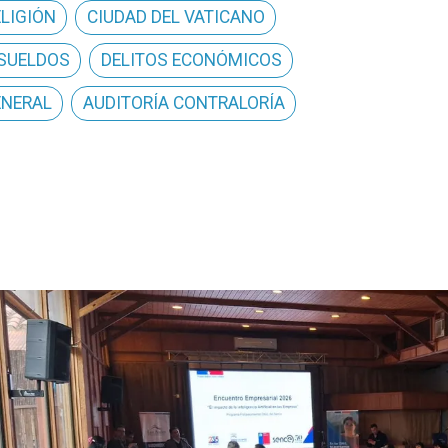
ELIGIÓN
CIUDAD DEL VATICANO
 SUELDOS
DELITOS ECONÓMICOS
ENERAL
AUDITORÍA CONTRALORÍA