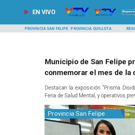
EN VIVO
A LOS ANDES
PROVINCIA SAN FELIPE
PROVINCIA QUILLOTA
REG
Municipio de San Felipe p
conmemorar el mes de la 
​Destacan la exposición "Prisma Diside
Feria de Salud Mental, y operativos pr
Provincia San Felipe