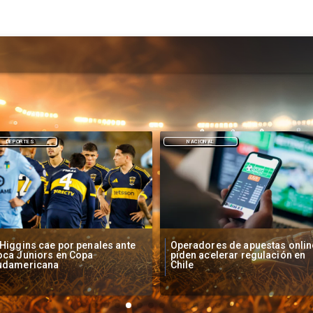
NACIONAL
DEPORTES
peradores de apuestas online
Fallece Lucy López Cruz,
den acelerar regulación en
primera medallista chilena en
ile
Juegos Panamericanos