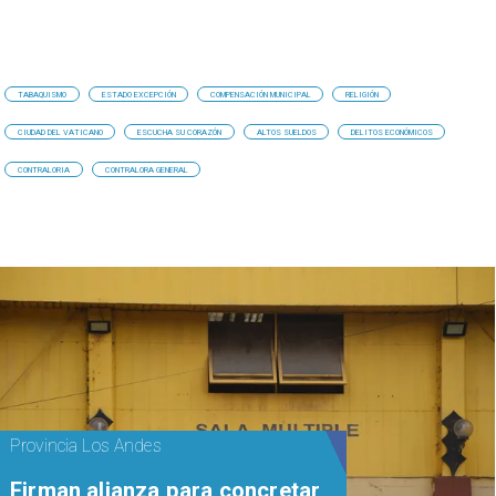
TABAQUISMO
ESTADO EXCEPCIÓN
COMPENSACIÓN MUNICIPAL
RELIGIÓN
CIUDAD DEL VATICANO
ESCUCHA SU CORAZÓN
ALTOS SUELDOS
DELITOS ECONÓMICOS
CONTRALORIA
CONTRALORA GENERAL
Provincia Los Andes
​​Firman alianza para concretar