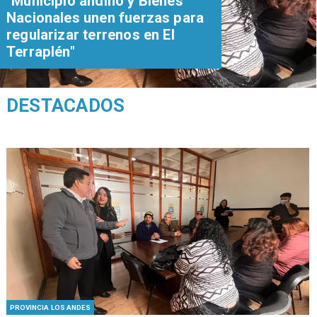
"Municipio andino y Bienes
Nacionales unen fuerzas para
regularizar terrenos en El
Terraplén"
DESTACADOS
PROVINCIA LOS ANDES