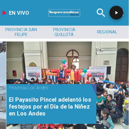
EN VIVO
PROVINCIA SAN
PROVINCIA
REGIONAL
FELIPE
QUILLOTA
Provincia Los Andes
El Payasito Pincel adelantó los
festejos por el Día de la Niñez
en Los Andes