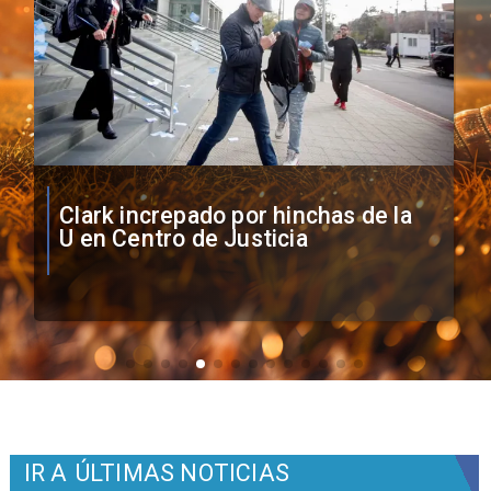
Vozinha firma contrato con Colo
Colo como nuevo arquero
IR A
ÚLTIMAS NOTICIAS