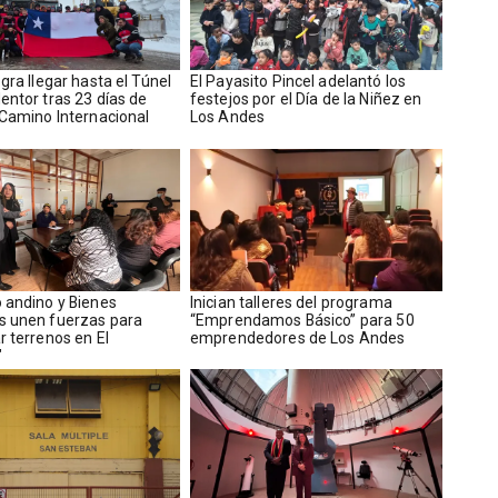
ogra llegar hasta el Túnel
El Payasito Pincel adelantó los
entor tras 23 días de
festejos por el Día de la Niñez en
 Camino Internacional
Los Andes
o andino y Bienes
Inician talleres del programa
s unen fuerzas para
“Emprendamos Básico” para 50
r terrenos en El
emprendedores de Los Andes
"