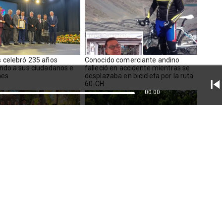
 celebró 235 años
Conocido comerciante andino
ndo a sus ciudadanos e
falleció en accidente mientras se
nes
desplazaba en bicicleta por la ruta
60-CH
00:00
nes el BAFOCLA celebrará
Rinconada busca sumar cámaras y
e trayectoria
más inspectores en seguridad