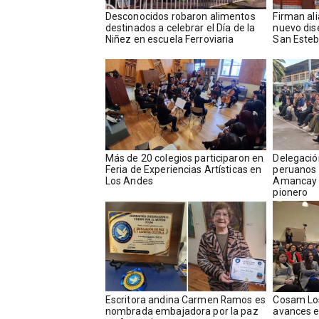
Desconocidos robaron alimentos
​​Firman a
destinados a celebrar el Día de la
nuevo dis
Niñez en escuela Ferroviaria
San Este
Más de 20 colegios participaron en
Delegació
Feria de Experiencias Artísticas en
peruanos y
Los Andes
Amancay 
pionero
Escritora andina Carmen Ramos es
Cosam Lo
nombrada embajadora por la paz
avances e