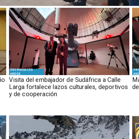
PROVINCIA LOS
PRO
ANDES
AN
ño
​Visita del embajador de Sudáfrica a Calle
Má
Larga fortalece lazos culturales, deportivos
de
y de cooperación