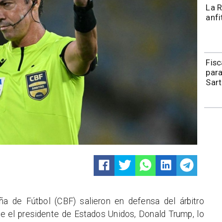
La R
anfi
Fisc
para
Sart
ña de Fútbol (CBF) salieron en defensa del árbitro
ue el presidente de Estados Unidos, Donald Trump, lo