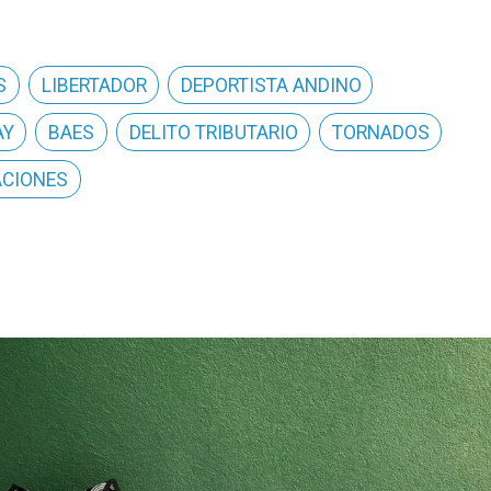
S
LIBERTADOR
DEPORTISTA ANDINO
AY
BAES
DELITO TRIBUTARIO
TORNADOS
ACIONES
a Los Andes