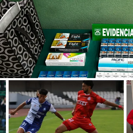
avier Quiñones
clasificó a la
 de ascenso