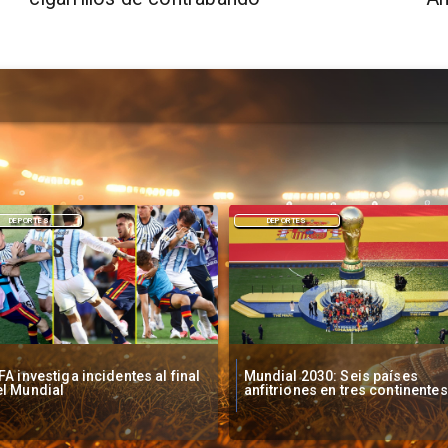
DEPORTES
DEPORTES
ndial 2030: Seis países
Messi habla tras derrota en fin
fitriones en tres continentes
del Mundial