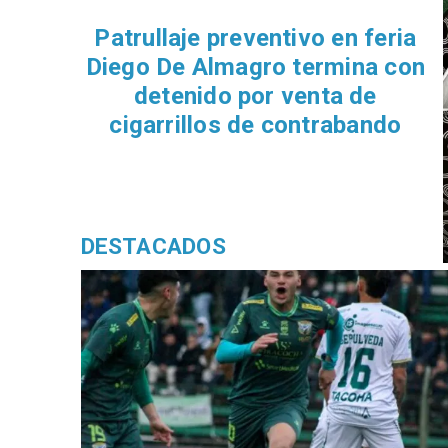
Con gol de J
Trasandino 
liguilla
DESTACADOS