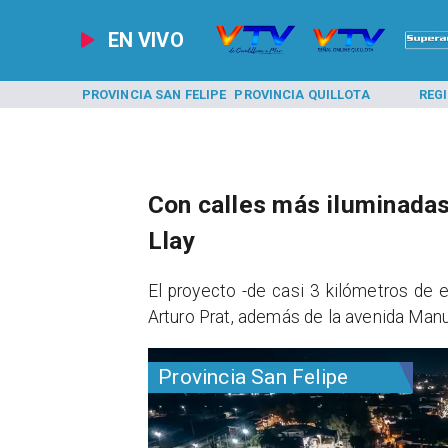
EN VIVO
A LOS ANDES
PROVINCIA SAN FELIPE
PROVINCIA QUILLOTA
REG
Con calles más iluminadas
Llay
​El proyecto -de casi 3 kilómetros de 
Arturo Prat, además de la avenida Man
Provincia San Felipe