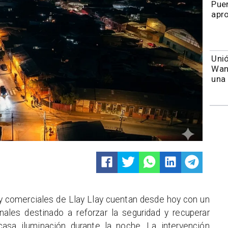
Puen
apr
Unió
Wand
una 
 y comerciales de Llay Llay cuentan desde hoy con un
ales destinado a reforzar la seguridad y recuperar
sa iluminación durante la noche. La intervención