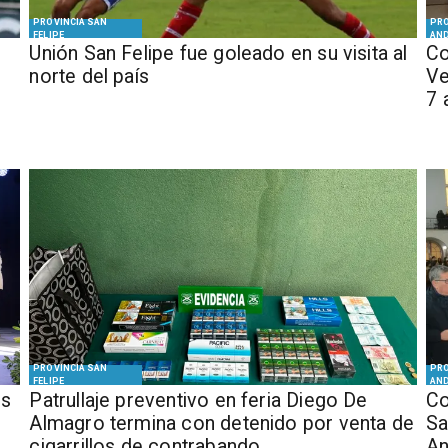
PROVINCIA SAN
PRO
FELIPE
AN
Unión San Felipe fue goleado en su visita al
Co
norte del país
Ve
7 
PROVINCIA SAN
PRO
FELIPE
AN
os
​Patrullaje preventivo en feria Diego De
Co
Almagro termina con detenido por venta de
Sa
cigarrillos de contrabando
A