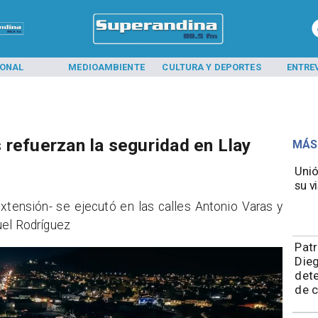
IONAL
MEDIOAMBIENTE
CULTURA Y DEPORTES
ENTRE
 refuerzan la seguridad en Llay
MÁS
Unió
su vi
extensión- se ejecutó en las calles Antonio Varas y
uel Rodríguez
​Pat
Die
dete
de 