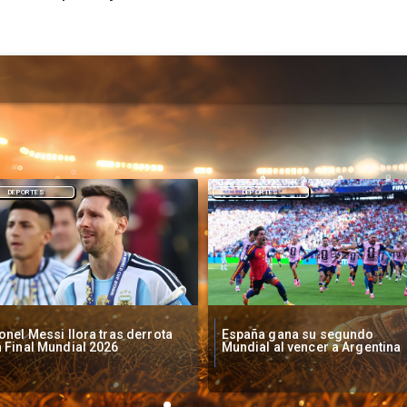
DEPORTES
DEPORTES
spaña gana su segundo
FIFA investiga pancarta de
ndial al vencer a Argentina
Argentina sobre Malvinas