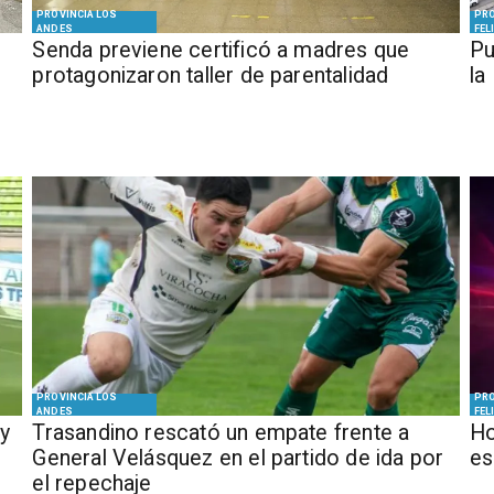
PROVINCIA LOS
PRO
ANDES
FEL
Senda previene certificó a madres que
Pu
protagonizaron taller de parentalidad
la
PROVINCIA LOS
PRO
ANDES
FEL
y
Trasandino rescató un empate frente a
Ho
General Velásquez en el partido de ida por
es
el repechaje