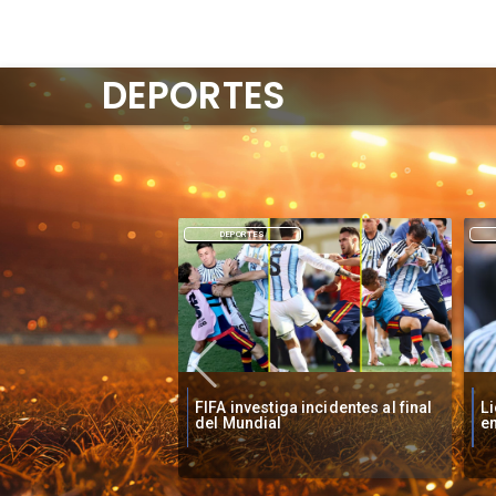
DEPORTES
DEPORTES
ga incidentes al final
Lionel Messi llora tras derrota
E
en Final Mundial 2026
Mu