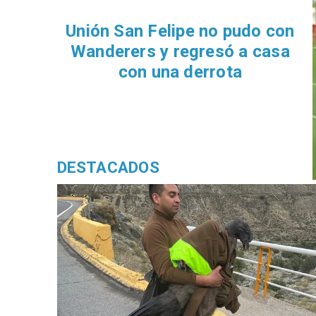
Unión San Felipe no pudo con
Wanderers y regresó a casa
con una derrota
DESTACADOS