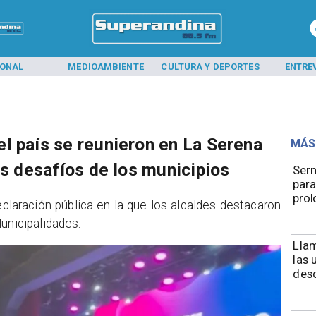
IONAL
MEDIOAMBIENTE
CULTURA Y DEPORTES
ENTRE
l país se reunieron en La Serena
MÁS
es desafíos de los municipios
Ser
para
prol
eclaración pública en la que los alcaldes destacaron
unicipalidades.
Llam
las 
desc