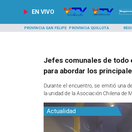
EN VIVO
A LOS ANDES
PROVINCIA SAN FELIPE
PROVINCIA QUILLOTA
REG
Jefes comunales de todo e
para abordar los principal
​Durante el encuentro, se emitió una d
la unidad de la Asociación Chilena de M
Actualidad