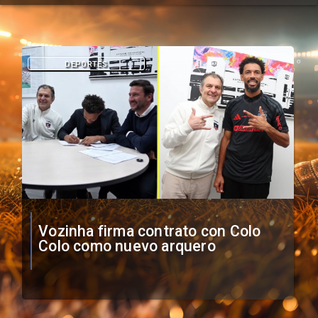
DEPORTES
O'Higgins cae por penales ante
Boca Juniors en Copa
Sudamericana