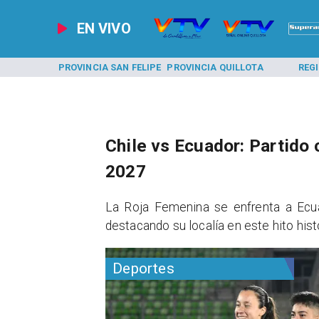
EN VIVO
A LOS ANDES
PROVINCIA SAN FELIPE
PROVINCIA QUILLOTA
REG
Chile vs Ecuador: Partido 
2027
La Roja Femenina se enfrenta a Ecua
destacando su localía en este hito hist
Deportes