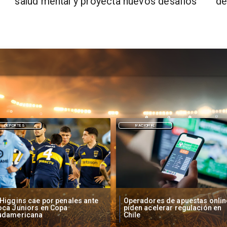
salud mental y proyecta nuevos desafíos
de
NACIONAL
DEPORTES
peradores de apuestas online
Fallece Lucy López Cruz,
den acelerar regulación en
primera medallista chilena en
ile
Juegos Panamericanos