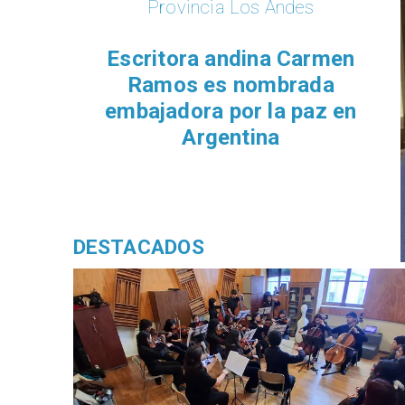
Provincia Los Andes
Escritora andina Carmen
Ramos es nombrada
embajadora por la paz en
Argentina
DESTACADOS