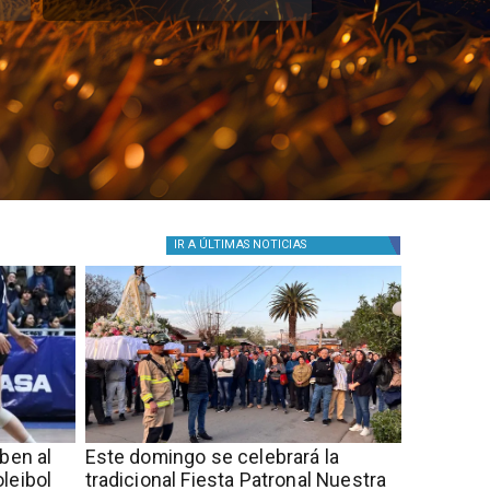
IR A
ÚLTIMAS NOTICIAS
iben al
Este domingo se celebrará la
leibol
tradicional Fiesta Patronal Nuestra