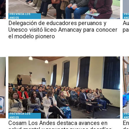
PROVINCIA LOS
PRO
ANDES
AN
Delegación de educadores peruanos y
​​
Unesco visitó liceo Amancay para conocer
pa
el modelo pionero
PROVINCIA LOS
PRO
ANDES
AN
Cosam Los Andes destaca avances en
En