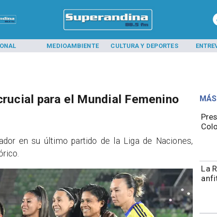
IONAL
MEDIOAMBIENTE
CULTURA Y DEPORTES
ENTRE
crucial para el Mundial Femenino
MÁS
Pres
Colo
dor en su último partido de la Liga de Naciones,
órico.
La R
anfi