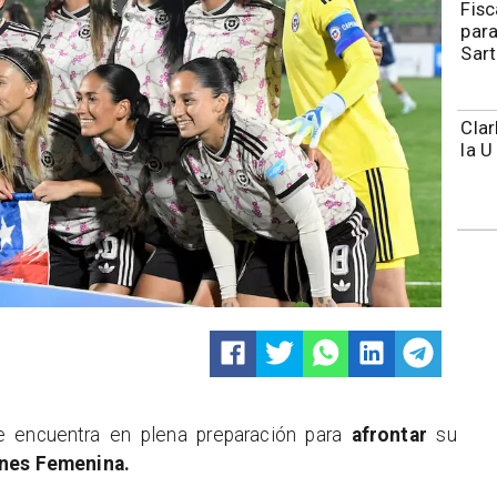
Fisc
para
Sart
Clar
la U
 encuentra en plena preparación para
afrontar
su
ones Femenina.