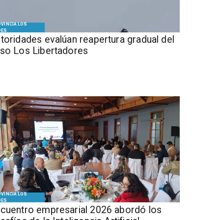
VINCIA LOS
DES
Autoridades evalúan reapertura gradual del
so Los Libertadores
VINCIA LOS
DES
cuentro empresarial 2026 abordó los