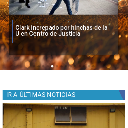
Vozinha firma contrato con Colo
Colo como nuevo arquero
IR A
ÚLTIMAS NOTICIAS