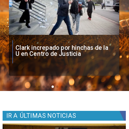
Vozinha firma contrato con Colo
Colo como nuevo arquero
IR A
ÚLTIMAS NOTICIAS