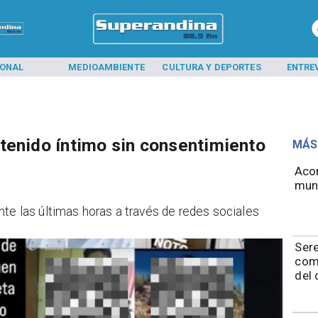
IONAL
MEDIOAMBIENTE
CULTURA Y DEPORTES
ENTRE
tenido íntimo sin consentimiento
MÁS
Acon
mund
nte las últimas horas a través de redes sociales
​​Se
com
del 