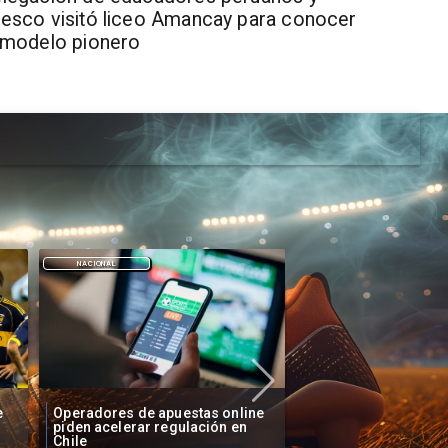
esco visitó liceo Amancay para conocer
 modelo pionero
DEPORTES
DEPORTES
e
Fallece Lucy López Cruz,
Confirman fecha de 
primera medallista chilena en
Vozinha a Colo Colo
Juegos Panamericanos