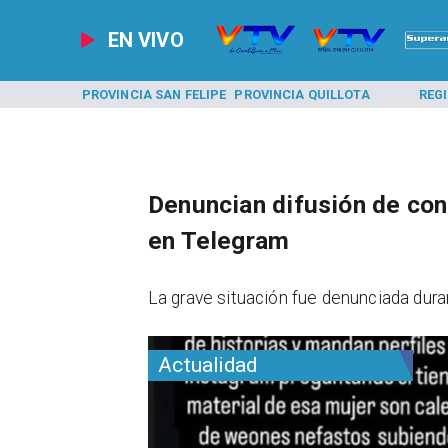
EN VIVO
A LOS ANDES
PROVINCIA SAN FELIPE
PROVINCIA QUILLOTA
REG
Denuncian difusión de con
en Telegram
​La grave situación fue denunciada dura
Actualidad