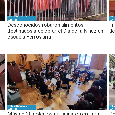
PROVINCIA LOS
PRO
ANDES
AN
Desconocidos robaron alimentos
​​
destinados a celebrar el Día de la Niñez en
de
escuela Ferroviaria
PROVINCIA LOS
PRO
ANDES
AN
Más de 20 colegios participaron en Feria
De