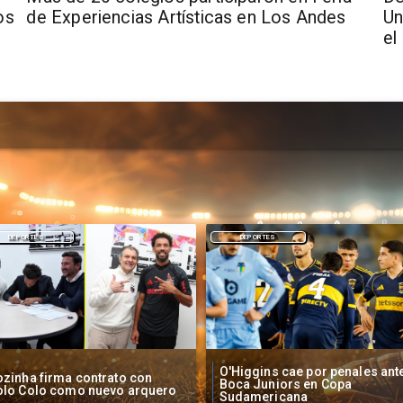
os
de Experiencias Artísticas en Los Andes
Un
el
DEPORTES
NACIONAL
Higgins cae por penales ante
Operadores de apuestas onlin
oca Juniors en Copa
piden acelerar regulación en
udamericana
Chile