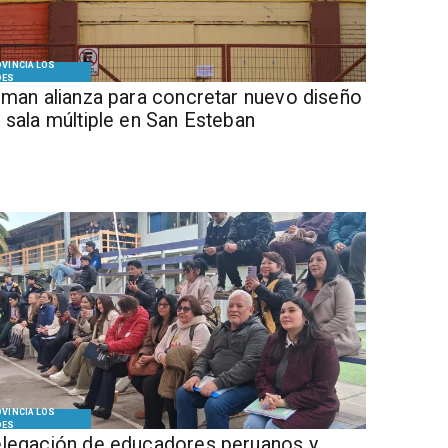
VINCIA LOS
DES
Firman alianza para concretar nuevo diseño
 sala múltiple en San Esteban
VINCIA LOS
DES
legación de educadores peruanos y