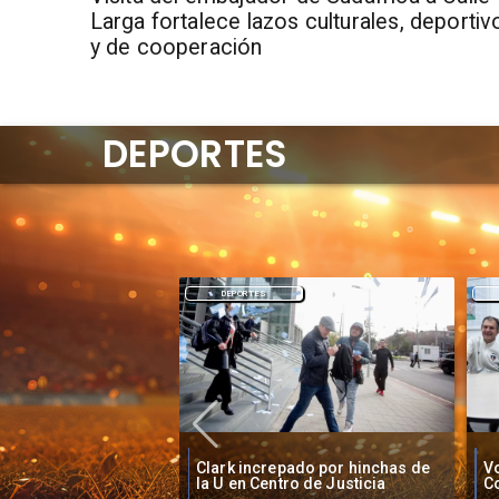
Larga fortalece lazos culturales, deportiv
y de cooperación
DEPORTES
DEPORTES
O'
pado por hinchas de
Vozinha firma contrato con
B
ro de Justicia
Colo Colo como nuevo arquero
S