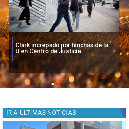
Vozinha firma contrato con Colo
Colo como nuevo arquero
IR A
ÚLTIMAS NOTICIAS