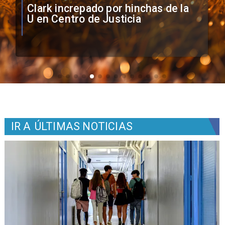
Vozinha firma contrato con Colo
Colo como nuevo arquero
IR A
ÚLTIMAS NOTICIAS