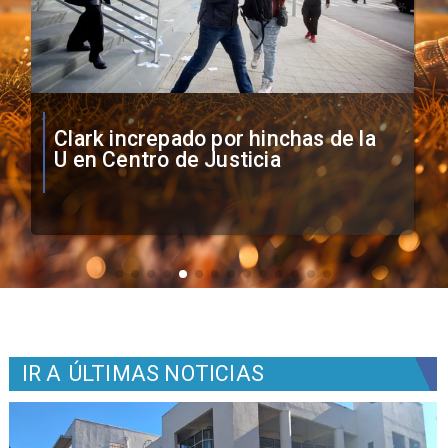
Vozinha firma contrato con Colo
Colo como nuevo arquero
IR A
ÚLTIMAS NOTICIAS