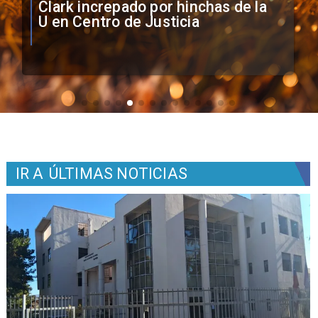
Vozinha firma contrato con Colo
Colo como nuevo arquero
IR A
ÚLTIMAS NOTICIAS