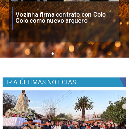
O'Higgins cae por penales ante
Boca Juniors en Copa
Sudamericana
IR A
ÚLTIMAS NOTICIAS