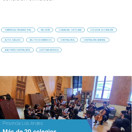
COMPENSACIÓN MUNICIPAL
RELIGIÓN
CIUDAD DEL VATICANO
ESCUCHA SU CORAZÓN
ALTOS SUELDOS
DELITOS ECONÓMICOS
CONTRALORIA
CONTRALORA GENERAL
AUDITORÍA CONTRALORÍA
LEGÍTIMA DEFENSA
Provincia Los Andes
Más de 20 colegios