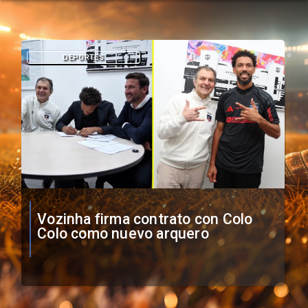
DEPORTES
O'Higgins cae por penales ante
Boca Juniors en Copa
Sudamericana