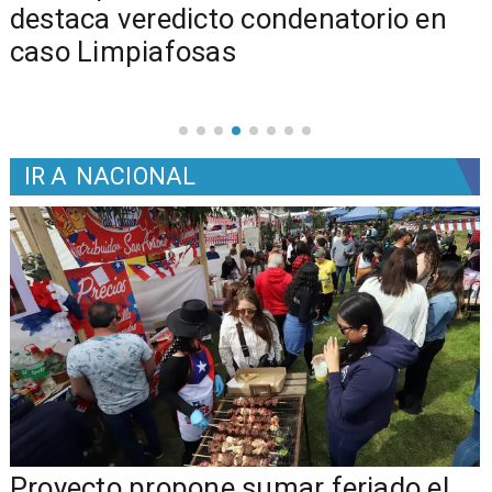
s
destaca veredicto condenatorio en
caso Limpiafosas
IR A
NACIONAL
a
Proyecto propone sumar feriado el