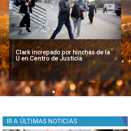
Vozinha firma contrato con Colo
Colo como nuevo arquero
IR A
ÚLTIMAS NOTICIAS