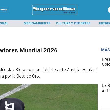
IONAL
MEDIOAMBIENTE
CULTURA Y DEPORTES
ENTRE
eadores Mundial 2026
MÁS
Pres
Colo
Miroslav Klose con un doblete ante Austria. Haaland
ra por la Bota de Oro.
La R
anfi