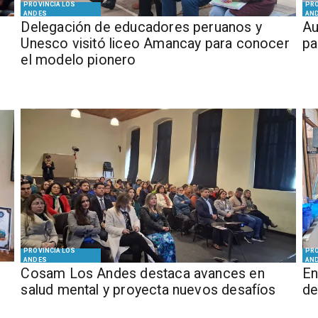
PROVINCIA LOS
PRO
ANDES
AN
Delegación de educadores peruanos y
​​
Unesco visitó liceo Amancay para conocer
pa
el modelo pionero
PROVINCIA LOS
PRO
ANDES
AN
Cosam Los Andes destaca avances en
En
salud mental y proyecta nuevos desafíos
de