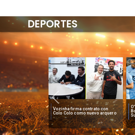
DEPORTES
DEPORTES
O'Higgins cae por penales ante
O
ma contrato con
Boca Juniors en Copa
pi
como nuevo arquero
Sudamericana
Ch