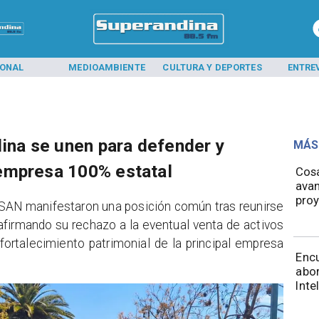
IONAL
MEDIOAMBIENTE
CULTURA Y DEPORTES
ENTRE
dina se unen para defender y
MÁS
empresa 100% estatal
Cos
avan
proy
ISAN manifestaron una posición común tras reunirse
afirmando su rechazo a la eventual venta de activos
ortalecimiento patrimonial de la principal empresa
Encu
abor
Inte