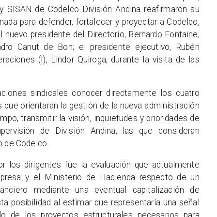
y SISAN de Codelco División Andina reafirmaron su
ada para defender, fortalecer y proyectar a Codelco,
 nuevo presidente del Directorio, Bernardo Fontaine;
ndro Canut de Bon; el presidente ejecutivo, Rubén
raciones (I), Lindor Quiroga, durante la visita de las
zaciones sindicales conocer directamente los cuatro
s que orientarán la gestión de la nueva administración
po, transmitir la visión, inquietudes y prioridades de
upervisión de División Andina, las que consideran
o de Codelco.
 los dirigentes fue la evaluación que actualmente
mpresa y el Ministerio de Hacienda respecto de un
anciero mediante una eventual capitalización de
ta posibilidad al estimar que representaría una señal
ollo de los proyectos estructurales necesarios para