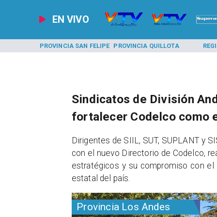
EN VIVO
A LOS ANDES
PROVINCIA SAN FELIPE
PROVINCIA QUILLOTA
REG
Sindicatos de División An
fortalecer Codelco como 
​Dirigentes de SIIL, SUT, SUPLANT y S
con el nuevo Directorio de Codelco, re
estratégicos y su compromiso con el f
estatal del país.
Provincia Los Andes