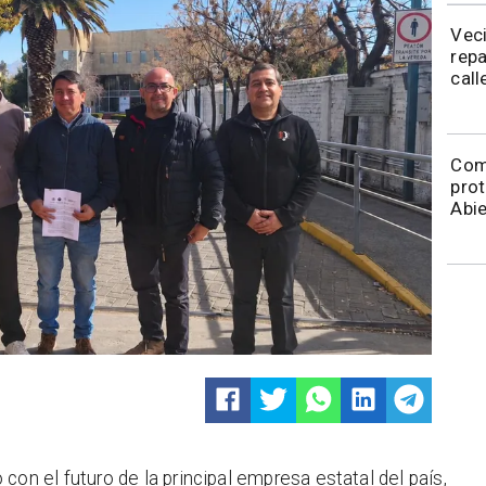
Veci
rep
call
Com
prot
Abie
on el futuro de la principal empresa estatal del país,