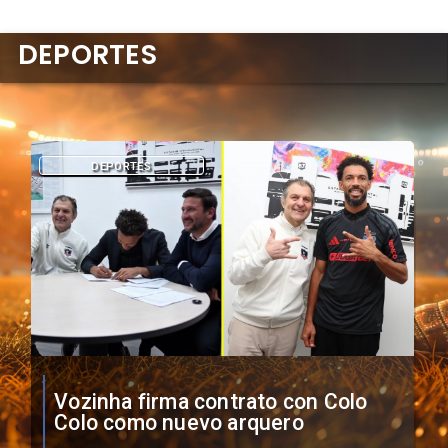
DEPORTES
DEPORTES
O'Higgins cae por penales ante
Boca Juniors en Copa
Sudamericana