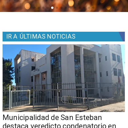
IR A
ÚLTIMAS NOTICIAS
Municipalidad de San Esteban
s
destaca veredicto condenatorio en