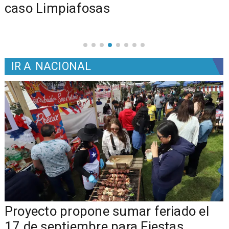
caso Limpiafosas
IR A
NACIONAL
a
Proyecto propone sumar feriado el
17 de septiembre para Fiestas