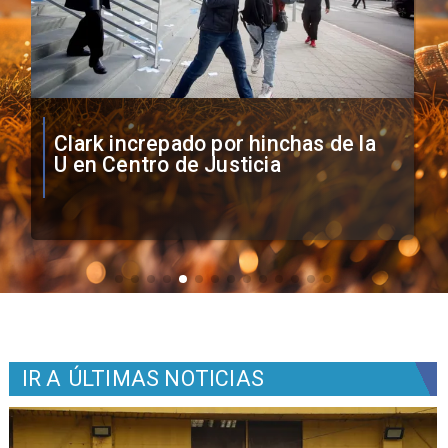
Vozinha firma contrato con Colo
Colo como nuevo arquero
IR A
ÚLTIMAS NOTICIAS