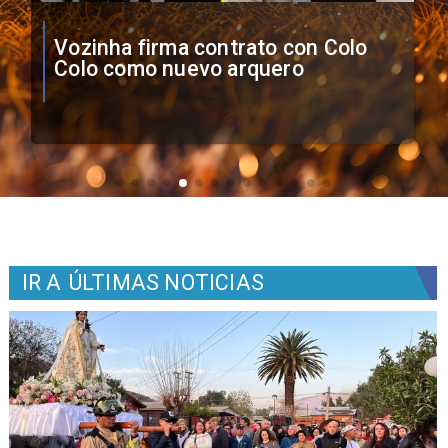
O'Higgins cae por penales ante
Boca Juniors en Copa
Sudamericana
IR A
ÚLTIMAS NOTICIAS