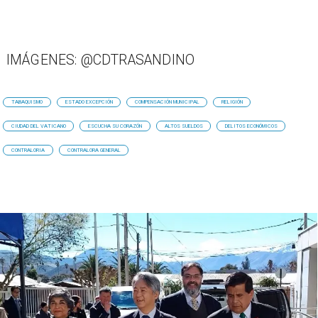
IMÁGENES: @CDTRASANDINO
TABAQUISMO
ESTADO EXCEPCIÓN
COMPENSACIÓN MUNICIPAL
RELIGIÓN
CIUDAD DEL VATICANO
ESCUCHA SU CORAZÓN
ALTOS SUELDOS
DELITOS ECONÓMICOS
CONTRALORIA
CONTRALORA GENERAL