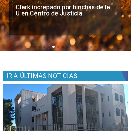
Vozinha firma contrato con Colo
Colo como nuevo arquero
IR A
ÚLTIMAS NOTICIAS