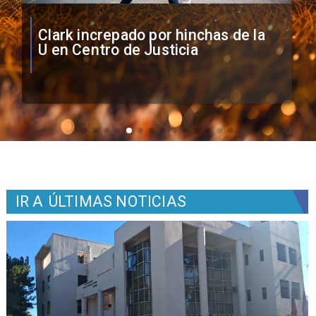
Vozinha firma contrato con Colo
Colo como nuevo arquero
IR A
ÚLTIMAS NOTICIAS