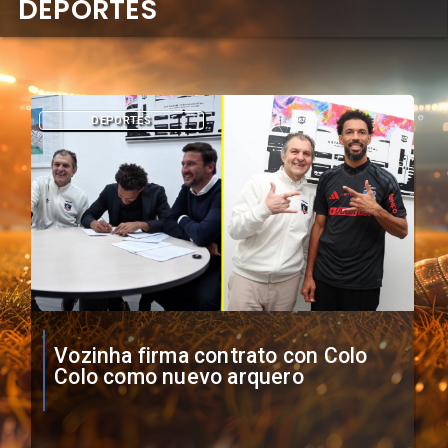
DEPORTES
DEPORTES
O'Higgins cae por penales ante
Boca Juniors en Copa
Sudamericana