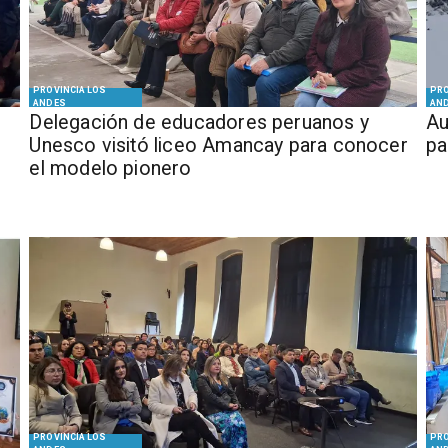
PROVINCIA LOS
PRO
ANDES
AN
Delegación de educadores peruanos y
​​
Unesco visitó liceo Amancay para conocer
pa
el modelo pionero
PROVINCIA LOS
PRO