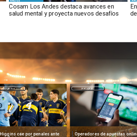
ANDES
AN
Cosam Los Andes destaca avances en
En
salud mental y proyecta nuevos desafíos
de
NACIONAL
DEPORTES
peradores de apuestas online
Fallece Lucy López Cruz,