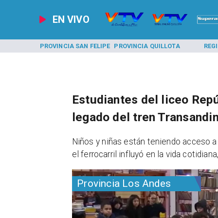
EN VIVO
A LOS ANDES
PROVINCIA SAN FELIPE
PROVINCIA QUILLOTA
REG
Estudiantes del liceo Repú
legado del tren Transandi
​Niños y niñas están teniendo acceso
el ferrocarril influyó en la vida cotidia
Provincia Los Andes