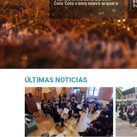
Boca Juniors en Copa
pi
como nuevo arquero
Sudamericana
Ch
ÚLTIMAS NOTICIAS