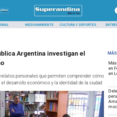
IONAL
MEDIOAMBIENTE
CULTURA Y DEPORTES
ENTRE
blica Argentina investigan el
MÁS
no
Más 
en F
en L
 a relatos personales que permiten comprender cómo
na, el desarrollo económico y la identidad de la ciudad
Del
peru
Ama
mod