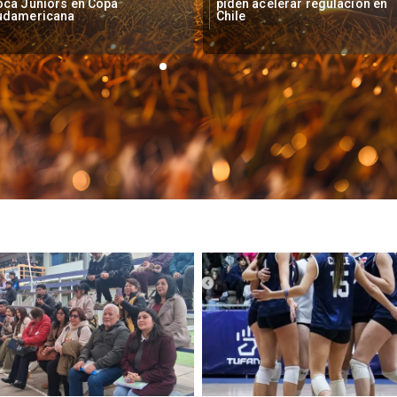
den acelerar regulación en
primera medallista chilena en
ile
Juegos Panamericanos