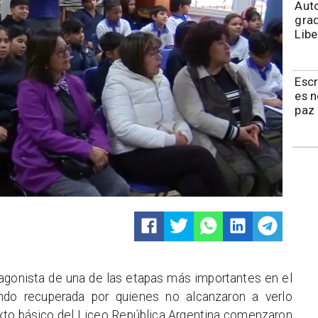
​​Au
grad
Libe
Esc
es 
paz 
otagonista de una de las etapas más importantes en el
ndo recuperada por quienes no alcanzaron a verlo
exto básico del Liceo República Argentina comenzaron