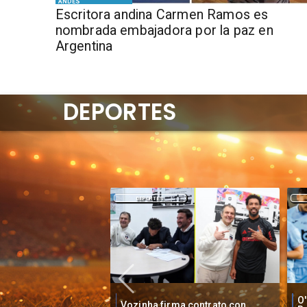
ANDES
Escritora andina Carmen Ramos es
nombrada embajadora por la paz en
Argentina
DEPORTES
DEPORTES
O'Higgins cae por penales ante
O
ma contrato con