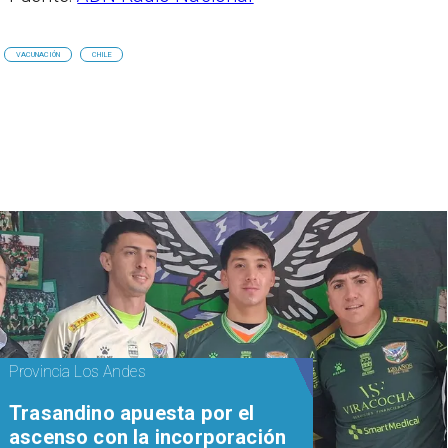
VACUNACIÓN
CHILE
Provincia Los Andes
Trasandino apuesta por el
ascenso con la incorporación