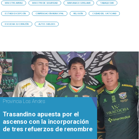
MINISTRO ARRAU
MINISTRO DE SEGURIDAD
MARIANA DI GIROLAMO
TABAQUISMO
ESTADO EXCEPCIÓN
COMPENSACIÓN MUNICIPAL
RELIGIÓN
CIUDAD DEL VATICANO
ESCUCHA SU CORAZÓN
ALTOS SUELDOS
Provincia Los Andes
Trasandino apuesta por el
ascenso con la incorporación
de tres refuerzos de renombre