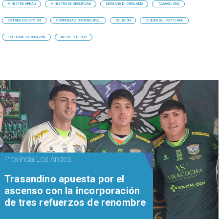
MINISTRO ARRAU
MINISTRO DE SEGURIDAD
MARIANA DI GIROLAMO
TABAQUISMO
ESTADO EXCEPCIÓN
COMPENSACIÓN MUNICIPAL
RELIGIÓN
CIUDAD DEL VATICANO
ESCUCHA SU CORAZÓN
ALTOS SUELDOS
Provincia Los Andes
Trasandino apuesta por el
ascenso con la incorporación
de tres refuerzos de renombre