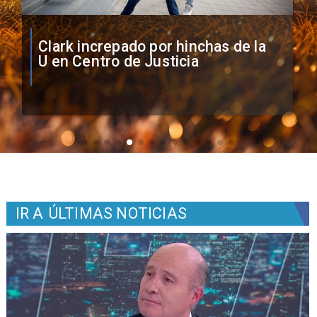
Vozinha firma contrato con Colo
Colo como nuevo arquero
IR A
ÚLTIMAS NOTICIAS