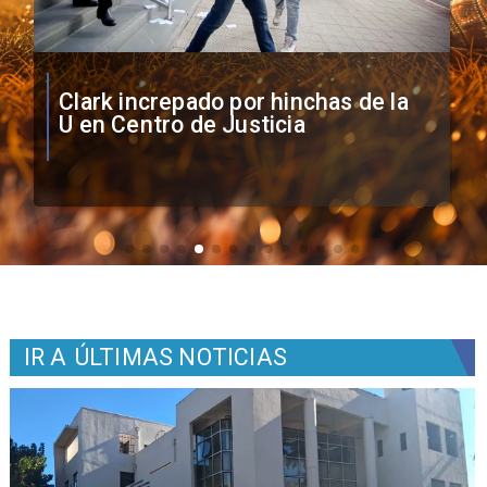
Vozinha firma contrato con Colo
Colo como nuevo arquero
IR A
ÚLTIMAS NOTICIAS