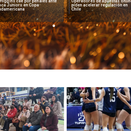
peradores de apuestas online
Fallece Lucy López Cruz,
den acelerar regulación en
primera medallista chilena en
ile
Juegos Panamericanos