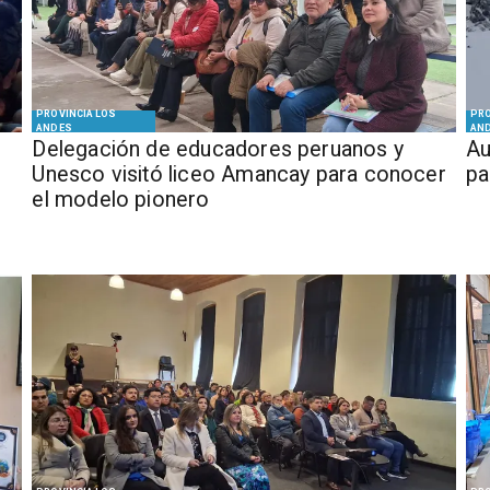
PROVINCIA LOS
PRO
ANDES
AN
Delegación de educadores peruanos y
​​
Unesco visitó liceo Amancay para conocer
pa
el modelo pionero