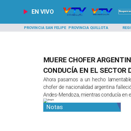
EN VIVO
A LOS ANDES
PROVINCIA SAN FELIPE
PROVINCIA QUILLOTA
REG
MUERE CHOFER ARGENTIN
CONDUCÍA EN EL SECTOR 
Ahora pasamos a un hecho lamentable,
chofer de nacionalidad argentina fallec
Andes-Mendoza, mientras conducía en el
Notas