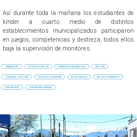
Así durante toda la mañana los estudiantes de
kínder a cuarto medio de distintos
establecimientos municipalizados participaron
en juegos, competencias y destreza, todos ellos
baja la supervisión de monitores.
TABAQUISMO
ESTADO EXCEPCIÓN
COMPENSACIÓN MUNICIPAL
RELIGIÓN
CIUDAD DEL VATICANO
ESCUCHA SU CORAZÓN
ALTOS SUELDOS
DELITOS ECONÓMICOS
CONTRALORIA
CONTRALORA GENERAL