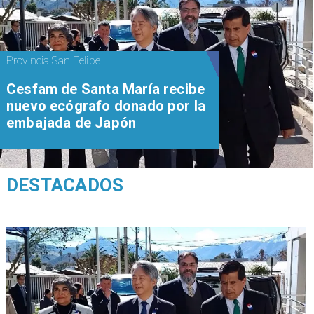
Provincia San Felipe
Cesfam de Santa María recibe
nuevo ecógrafo donado por la
embajada de Japón
DESTACADOS