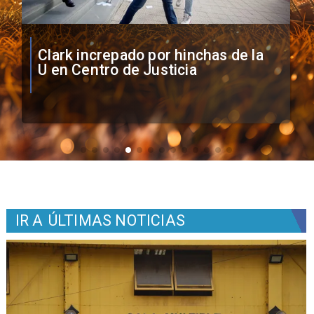
Vozinha firma contrato con Colo
Colo como nuevo arquero
IR A
ÚLTIMAS NOTICIAS