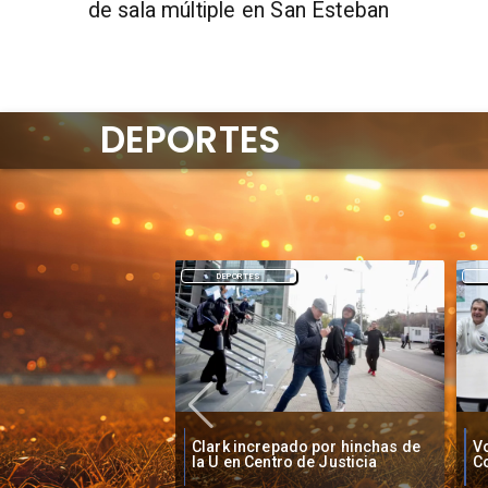
de sala múltiple en San Esteban
DEPORTES
DEPORTES
O'
pado por hinchas de
Vozinha firma contrato con
B
ro de Justicia
Colo Colo como nuevo arquero
S