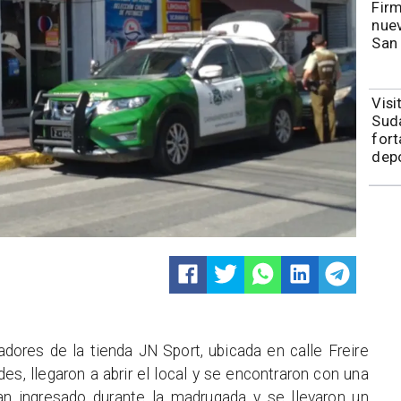
​​Fi
nuev
San
​Vis
Sudá
fort
depo
dores de la tienda JN Sport, ubicada en calle Freire
s, llegaron a abrir el local y se encontraron con una
an ingresado durante la madrugada y se llevaron un