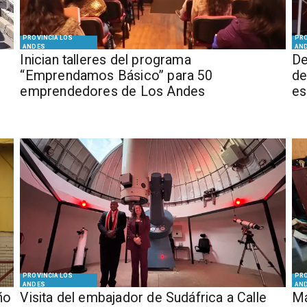
PROVINCIA LOS
PRO
ANDES
AN
Inician talleres del programa
De
“Emprendamos Básico” para 50
de
emprendedores de Los Andes
es
PROVINCIA LOS
PRO
ANDES
AN
ño
​Visita del embajador de Sudáfrica a Calle
Má