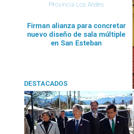
Provincia San Felipe
Cesfam de Santa María recibe
nuevo ecógrafo donado por la
embajada de Japón
DESTACADOS