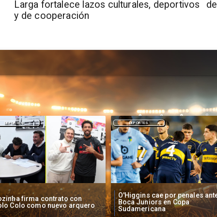
Larga fortalece lazos culturales, deportivos
de
y de cooperación
DEPORTES
NACIONAL
Higgins cae por penales ante
Operadores de apuestas onlin
oca Juniors en Copa
piden acelerar regulación en
udamericana
Chile