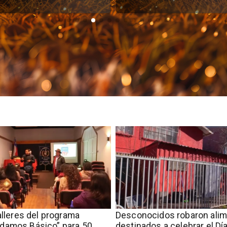
talleres del programa
Desconocidos robaron ali
damos Básico” para 50
destinados a celebrar el Día