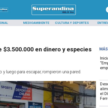
MBIENTE
CULTURA Y DEPORTES
ENTREVISTAS
POLI
 $3.500.000 en dinero y especies
MÁS
Inic
“Emp
emp
o y luego para escapar, rompieron una pared.
Des
alim
el D
Ferr