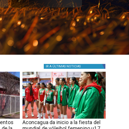
IR A
ÚLTIMAS NOTICIAS
mentos
Aconcagua da inicio a la fiesta del
 de la
mundial de vóleibol femenino u17