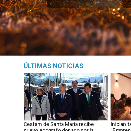
ÚLTIMAS NOTICIAS
Cesfam de Santa María recibe
Inician 
nuevo ecógrafo donado por la
“Empren