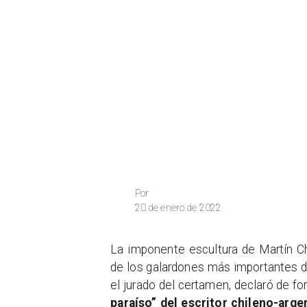
Por
20 de enero de 2022
La imponente escultura de Martín C
de los galardones más importantes de
el jurado del certamen, declaró de 
paraíso” del escritor chileno-arge