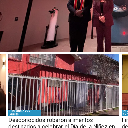
PROVINCIA LOS
PRO
ANDES
AN
Desconocidos robaron alimentos
​​
destinados a celebrar el Día de la Niñez en
de