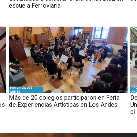
escuela Ferroviaria
PROVINCIA LOS
PRO
ANDES
AN
Más de 20 colegios participaron en Feria
De
os
de Experiencias Artísticas en Los Andes
Un
el