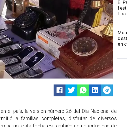
El P
fest
Los
Muni
dest
en 
en el país, la versión número 26 del Día Nacional de
mitió a familias completas, disfrutar de diversos
n embargo, esta fecha es también una oportunidad de