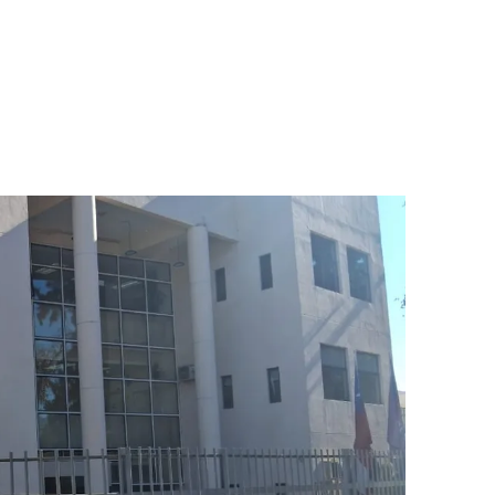
rovincia Los Andes
dino apuesta por el
 con la incorporación
refuerzos de renombre