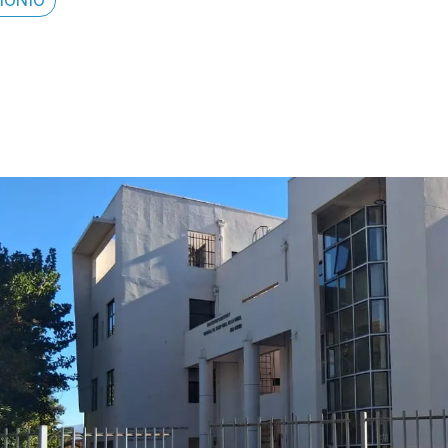
P
Trasan
ascenso
de tres 