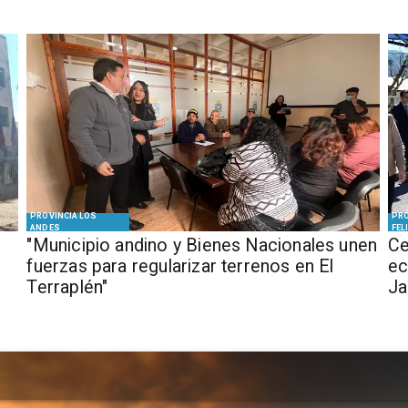
PROVINCIA LOS
PRO
ANDES
FEL
"Municipio andino y Bienes Nacionales unen
Ce
fuerzas para regularizar terrenos en El
ec
Terraplén"
J