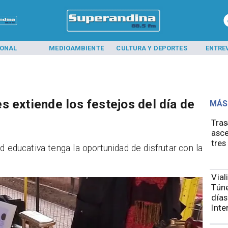
IONAL
MEDIOAMBIENTE
CULTURA Y DEPORTES
ENTRE
s extiende los festejos del día de
MÁS
Tras
asce
tres
d educativa tenga la oportunidad de disfrutar con la
Vial
Túne
días
Inte