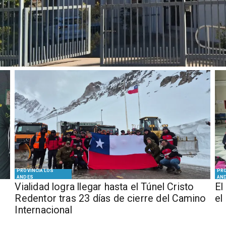
PROVINCIA LOS
PRO
ANDES
AN
Vialidad logra llegar hasta el Túnel Cristo
El
Redentor tras 23 días de cierre del Camino
el
Internacional