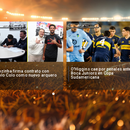
DEPORTES
NACIONAL
Higgins cae por penales ante
Operadores de apuestas onlin
oca Juniors en Copa
piden acelerar regulación en
udamericana
Chile