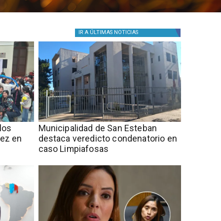
IR A
ÚLTIMAS NOTICIAS
los
Municipalidad de San Esteban
ñez en
destaca veredicto condenatorio en
caso Limpiafosas