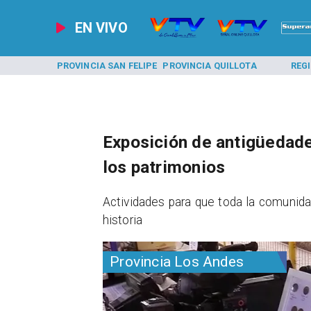
EN VIVO
A LOS ANDES
PROVINCIA SAN FELIPE
PROVINCIA QUILLOTA
REG
Exposición de antigüedade
los patrimonios
​Actividades para que toda la comunida
historia
Provincia Los Andes