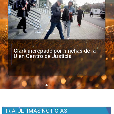
Vozinha firma contrato con Colo
Colo como nuevo arquero
IR A
ÚLTIMAS NOTICIAS