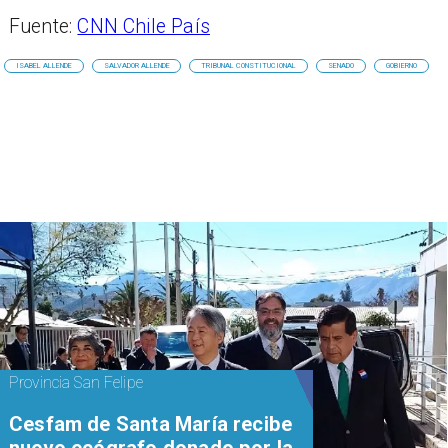
Fuente:
CNN Chile País
ISABEL ALLENDE
SALVADOR ALLENDE
TRIBUNAL CONSTITUCIONAL
SENADO
GOBIERNO
Provincia San Felipe
Cesfam de Santa María recibe
nuevo ecógrafo donado por la