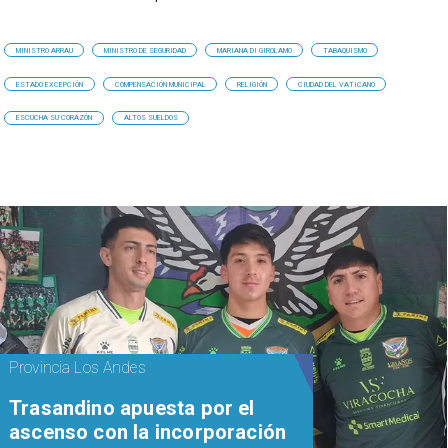
MINISTRO ARRAU
MINISTRO DE SEGURIDAD
MARIANA DI GIROLAMO
TABAQUISMO
ESTADO EXCEPCIÓN
COMPENSACIÓN MUNICIPAL
RELIGIÓN
CIUDAD DEL VATICANO
ESCUCHA SU CORAZÓN
ALTOS SUELDOS
Provincia Los Andes
Trasandino apuesta por el
ascenso con la incorporación