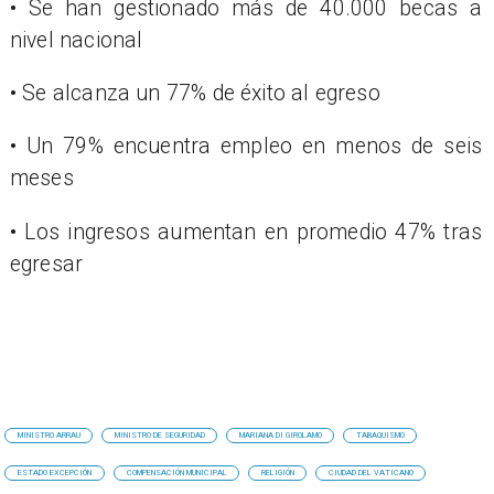
• Se han gestionado más de 40.000 becas a
nivel nacional
• Se alcanza un 77% de éxito al egreso
• Un 79% encuentra empleo en menos de seis
meses
• Los ingresos aumentan en promedio 47% tras
egresar
MINISTRO ARRAU
MINISTRO DE SEGURIDAD
MARIANA DI GIROLAMO
TABAQUISMO
ESTADO EXCEPCIÓN
COMPENSACIÓN MUNICIPAL
RELIGIÓN
CIUDAD DEL VATICANO