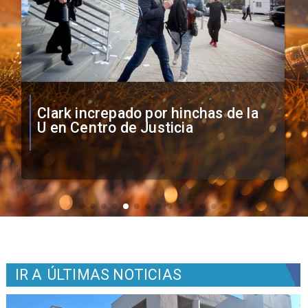
Vozinha firma contrato con Colo
Colo como nuevo arquero
IR A
ÚLTIMAS NOTICIAS