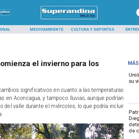
IONAL
MEDIOAMBIENTE
CULTURA Y DEPORTES
ENTRE
omienza el invierno para los
MÁS
Unió
su vi
 cambios significativos en cuanto a las temperaturas
as en Aconcagua, y tampoco lluvias, aunque podrían
del valle durante el miércoles, lo que podría incluir
​Pat
a
Die
dete
de 