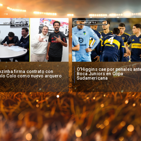
DEPORTES
NACIONAL
Higgins cae por penales ante
Operadores de apuestas onlin
oca Juniors en Copa
piden acelerar regulación en
udamericana
Chile