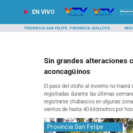
EN VIVO
A LOS ANDES
PROVINCIA SAN FELIPE
PROVINCIA QUILLOTA
REG
Sin grandes alteraciones c
aconcagüinos
El paso del otoño al invierno no traerá
registradas durante las últimas seman
registrarse chubascos en algunas zonas 
vientos de hasta 40 kilómetros por hor
Provincia San Felipe