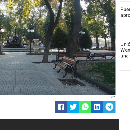
Puen
apr
Unió
Wand
una 
VTV