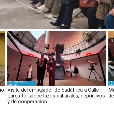
PROVINCIA LOS
PRO
ANDES
AN
ño
​Visita del embajador de Sudáfrica a Calle
Má
Larga fortalece lazos culturales, deportivos
de
y de cooperación