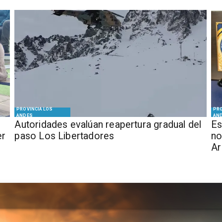
PROVINCIA LOS
PRO
ANDES
AN
​​Autoridades evalúan reapertura gradual del
Es
er
paso Los Libertadores
no
Ar