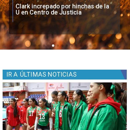
Vozinha firma contrato con Colo
Colo como nuevo arquero
IR A
ÚLTIMAS NOTICIAS