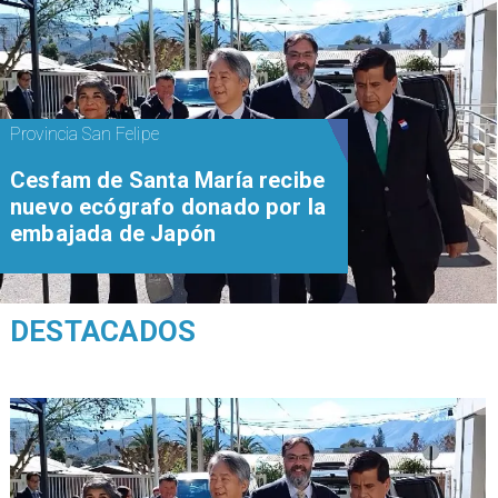
Provincia San Felipe
Cesfam de Santa María recibe
nuevo ecógrafo donado por la
embajada de Japón
DESTACADOS